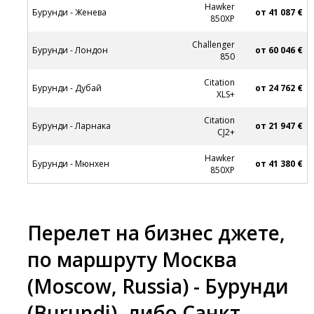
Hawker
Бурунди - Женева
от 41 087 €
850XP
Challenger
Бурунди - Лондон
от 60 046 €
850
Citation
Бурунди - Дубай
от 24 762 €
XLS+
Citation
Бурунди - Ларнака
от 21 947 €
CJ2+
Hawker
Бурунди - Мюнхен
от 41 380 €
850XP
Перелет на бизнес джете,
по маршруту Москва
(Moscow, Russia) - Бурунди
(Burundi), либо Санкт-