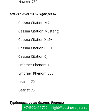
Hawker 750
Бизнес джеты «Light Jets»
Cessna Citation M2
Cessna Citation Mustang
Cessna Citation XLS+
Cessna Citation СJ 3+
Cessna Citation СJ 4
Embraer Phenom 100E
Embraer Phenom 300
Learjet 70
Learjet 75
Турбовинтовые бизнес джеты
+74952411765
flight@business-jets.ru