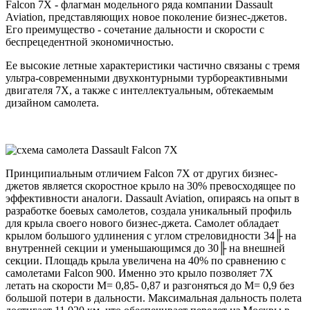
Falcon 7X - флагман модельного ряда компании Dassault
Aviation, представляющих новое поколение бизнес-джетов.
Его преимущество - сочетание дальности и скорости с
беспрецедентной экономичностью.
Ее высокие летные характеристики частично связаны с тремя
ультра-современными двухконтурными турбореактивными
двигателя 7X, а также с интеллектуальным, обтекаемым
дизайном самолета.
Принципиальным отличием Falcon 7X от других бизнес-
джетов является скоростное крыло на 30% превосходящее по
эффективности аналоги. Dassault Aviation, опираясь на опыт в
разработке боевых самолетов, создала уникальный профиль
для крыла своего нового бизнес-джета. Самолет обладает
крылом большого удлинения с углом стреловидности 34╟ на
внутренней секции и уменьшающимся до 30╟ на внешней
секции. Площадь крыла увеличена на 40% по сравнению с
самолетами Falcon 900. Именно это крыло позволяет 7X
летать на скорости М= 0,85- 0,87 и разгоняться до М= 0,9 без
большой потери в дальности. Максимальная дальность полета