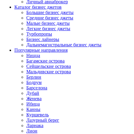
Личный авиаброкер
Каталог бизнес джетов
Большие бизнес джеты
Средние бизнес джеты
Малые бизнес джеты
Легкие бизнес джеты
Турбопропы
Бизнес лайнеры
Дальнемагистральные бизнес джеты
Популярные направления
Ницца
Багамские острова
Сейшельские острова
Мальдивские острова
Берлин
Бодрум
Барселона
Дубай
Женева
Ибица
Канны
Куршевель
Лазурный берег
Ларнака
Лион