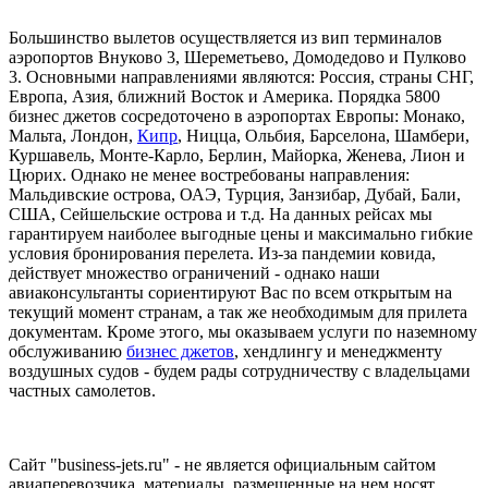
Большинство вылетов осуществляется из вип терминалов
аэропортов Внуково 3, Шереметьево, Домодедово и Пулково
3. Основными направлениями являются: Россия, страны СНГ,
Европа, Азия, ближний Восток и Америка. Порядка 5800
бизнес джетов сосредоточено в аэропортах Европы: Монако,
Мальта, Лондон,
Кипр
, Ницца, Ольбия, Барселона, Шамбери,
Куршавель, Монте-Карло, Берлин, Майорка, Женева, Лион и
Цюрих. Однако не менее востребованы направления:
Мальдивские острова, ОАЭ, Турция, Занзибар, Дубай, Бали,
США, Сейшельские острова и т.д. На данных рейсах мы
гарантируем наиболее выгодные цены и максимально гибкие
условия бронирования перелета. Из-за пандемии ковида,
действует множество ограничений - однако наши
авиаконсультанты сориентируют Вас по всем открытым на
текущий момент странам, а так же необходимым для прилета
документам. Кроме этого, мы оказываем услуги по наземному
обслуживанию
бизнес джетов
, хендлингу и менеджменту
воздушных судов - будем рады сотрудничеству с владельцами
частных самолетов.
Сайт "business-jets.ru" - не является официальным сайтом
авиаперевозчика, материалы, размещенные на нем носят