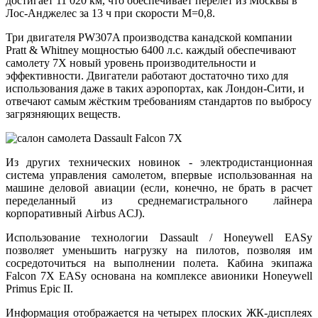
достигает 11 020 км, что обеспечивает перелет из Москвы в
Лос-Анджелес за 13 ч при скорости М=0,8.
Три двигателя PW307A производства канадской компании
Pratt & Whitney мощностью 6400 л.с. каждый обеспечивают
самолету 7X новый уровень производительности и
эффективности. Двигатели работают достаточно тихо для
использования даже в таких аэропортах, как Лондон-Сити, и
отвечают самым жёстким требованиям стандартов по выбросу
загрязняющих веществ.
Из других технических новинок - электродистанционная
система управления самолетом, впервые использованная на
машине деловой авиации (если, конечно, не брать в расчет
переделанный из среднемагистрального лайнера
корпоративный Airbus ACJ).
Использование технологии Dassault / Honeywell EASy
позволяет уменьшить нагрузку на пилотов, позволяя им
сосредоточиться на выполнении полета. Кабина экипажа
Falcon 7X EASy основана на комплексе авионики Honeywell
Primus Epic II.
Информация отображается на четырех плоских ЖК-дисплеях