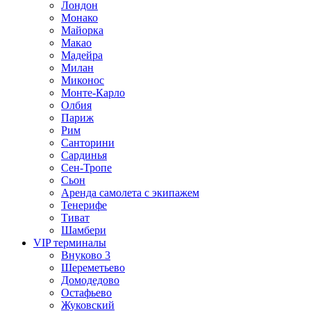
Лондон
Монако
Майорка
Макао
Мадейра
Милан
Миконос
Монте-Карло
Олбия
Париж
Рим
Санторини
Сардинья
Сен-Тропе
Сьон
Аренда самолета с экипажем
Тенерифе
Тиват
Шамбери
VIP терминалы
Внуково 3
Шереметьево
Домодедово
Остафьево
Жуковский