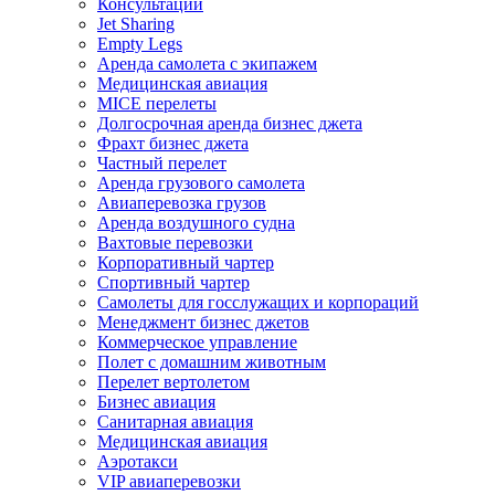
Консультации
Jet Sharing
Empty Legs
Аренда самолета с экипажем
Медицинская авиация
MICE перелеты
Долгосрочная аренда бизнес джета
Фрахт бизнес джета
Частный перелет
Аренда грузового самолета
Авиаперевозка грузов
Аренда воздушного судна
Вахтовые перевозки
Корпоративный чартер
Спортивный чартер
Самолеты для госслужащих и корпораций
Менеджмент бизнес джетов
Коммерческое управление
Полет с домашним животным
Перелет вертолетом
Бизнес авиация
Санитарная авиация
Медицинская авиация
Аэротакси
VIP авиаперевозки