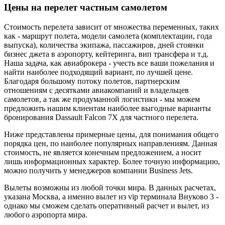
Цены на перелет частным самолетом
Стоимость перелета зависит от множества переменных, таких
как - маршрут полета, модели самолета (комплектации, года
выпуска), количества экипажа, пассажиров, дней стоянки
бизнес джета в аэропорту, кейтеринга, вип трансфера и т.д.
Наша задача, как авиаброкера - учесть все ваши пожелания и
найти наиболее подходящий вариант, по лучшей цене.
Благодаря большому потоку полетов, партнерским
отношениям с десятками авиакомпаний и владельцев
самолетов, а так же продуманной логистики - мы можем
предложить нашим клиентам наиболее выгодные варианты
бронирования Dassault Falcon 7X для частного перелета.
Ниже представлены примерные цены, для понимания общего
порядка цен, по наиболее популярных направлениям. Данная
стоимость, не является конечным предложением, а носит
лишь информационных характер. Более точную информацию,
можно получить у менеджеров компании Business Jets.
Вылеты возможны из любой точки мира. В данных расчетах,
указана Москва, а именно вылет из vip терминала Внуково 3 -
однако мы сможем сделать оперативный расчет и вылет, из
любого аэропорта мира.