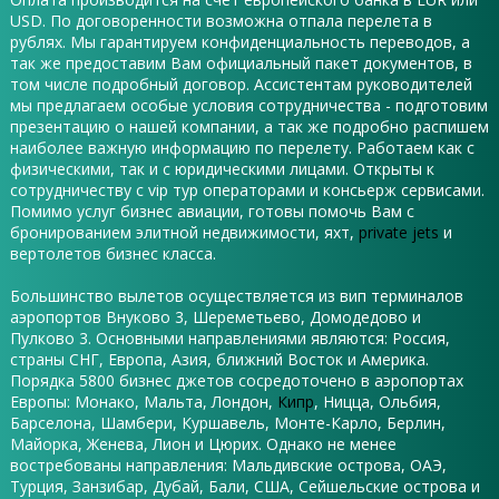
USD. По договоренности возможна отпала перелета в
рублях. Мы гарантируем конфиденциальность переводов, а
так же предоставим Вам официальный пакет документов, в
том числе подробный договор. Ассистентам руководителей
мы предлагаем особые условия сотрудничества - подготовим
презентацию о нашей компании, а так же подробно распишем
наиболее важную информацию по перелету. Работаем как с
физическими, так и с юридическими лицами. Открыты к
сотрудничеству с vip тур операторами и консьерж сервисами.
Помимо услуг бизнес авиации, готовы помочь Вам с
бронированием элитной недвижимости, яхт,
private jets
и
вертолетов бизнес класса.
Большинство вылетов осуществляется из вип терминалов
аэропортов Внуково 3, Шереметьево, Домодедово и
Пулково 3. Основными направлениями являются: Россия,
страны СНГ, Европа, Азия, ближний Восток и Америка.
Порядка 5800 бизнес джетов сосредоточено в аэропортах
Европы: Монако, Мальта, Лондон,
Кипр
, Ницца, Ольбия,
Барселона, Шамбери, Куршавель, Монте-Карло, Берлин,
Майорка, Женева, Лион и Цюрих. Однако не менее
востребованы направления: Мальдивские острова, ОАЭ,
Турция, Занзибар, Дубай, Бали, США, Сейшельские острова и