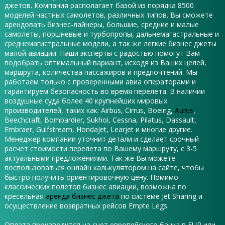
джетов. Компания располагает базой из порядка 8500
моделей частных самолетов, различных типов. Вы сможете
арендовать бизнес-лайнеры, большие, средние и малые
самолеты, поршневые и турбопропы, дальнемагастральные и
среднемагистральные модели, а так же легкие бизнес джеты
малой авиации. Наши эксперты с радостью помогут Вам
подобрать оптимальный вариант, исходя из Ваших целей,
маршрута, количества пассажиров и предпочтений. Мы
работаем только с проверенными авиа операторами и
гарантируем безопасность во время перелета. В наличии
воздушные суда более 40 крупнейших мировых
производителей, таких как: Airbus, Cirrus, Boeing,
Aurus
,
Beechcraft, Bombardier, Sukhoi, Cessna, Pilatus, Dassault,
Embraer, Gulfstream, HondaJet, Learjet и многие другие.
Менеджер компании уточнит детали и сделает срочный
расчет стоимости перелета по Вашему маршруту, с 3-5
актуальными предложениями. Так же Вы можете
воспользоваться онлайн калькулятором на сайте, чтобы
быстро получить ориентировочную цену. Помимо
классических полетов бизнес авиации, возможна по
кресельная
аренда бизнес джета
по системе Jet Sharing и
осуществление возвратных рейсов Empte Legs.
Оплата производится на счет европейского банка в EUR или