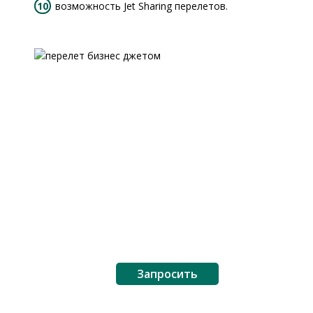
возможность Jet Sharing перелетов.
Бесплатная консультация
Авиаэксперт ответит на все интересующие Вас вопросы
в области бизнес авиации и частных перелетов.
Поможем сравнить и подобрать оптимальный бизнес
джет, под ваш полет.
Запросить